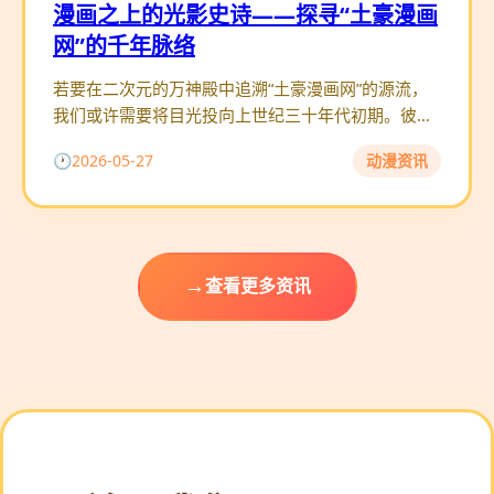
漫画之上的光影史诗——探寻“土豪漫画
网”的千年脉络
若要在二次元的万神殿中追溯“土豪漫画网”的源流，
我们或许需要将目光投向上世纪三十年代初期。彼
时，整个东方还沉浸在近代化的阵痛与觉醒之中，而
2026-05-27
动漫资讯
一种隐秘而先锋的影像美学
查看更多资讯