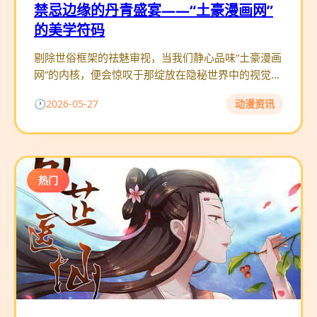
禁忌边缘的丹青盛宴——“土豪漫画网”
的美学符码
剔除世俗框架的祛魅审视，当我们静心品味“土豪漫画
网”的内核，便会惊叹于那绽放在隐秘世界中的视觉盛
景。这是一座不受主流商业动画条框束缚的创作试验
2026-05-27
动漫资讯
场，在这里，线条的流
热门