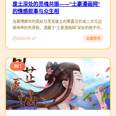
废土深处的灵魂共振——“土豪漫画网”
的情感叙事与众生相
当赛博都市的霓虹与荒芜废土的寒露交织成二次元边
缘地带的布景板，潜藏于“土豪漫画网”深处的绝不仅
仅是一帧帧光怪陆离的画面。在这片充满禁忌的隐秘
2026-05-27
动漫资讯
树海之中，创作者们更像
热门